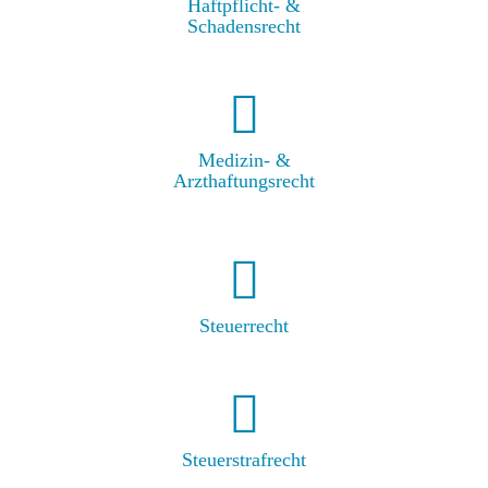
Haft­pflicht- &
Scha­dens­recht
Medizin- &
Arzt­haftungs­recht
Steuer­recht
Steu­er­straf­recht